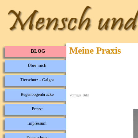
Meine Praxis
BLOG
Über mich
Tierschutz - Galgos
Regenbogenbrücke
Vorriges Bild
Presse
Impressum
Datenschutz